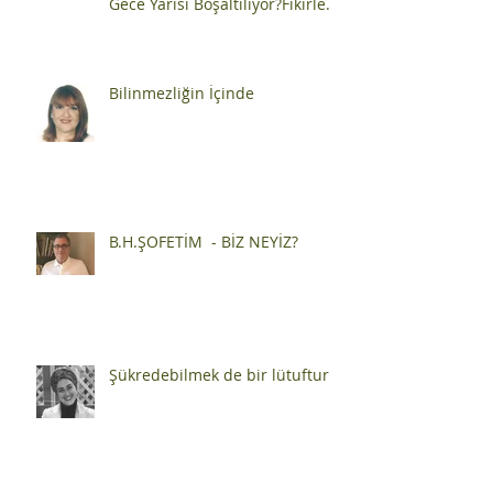
Distopya Gerçek mi Oldu:
2026’da Kütüphaneler Neden
Gece Yarısı Boşaltılıyor?Fikirler
Sansürlenebilir mi?
Bilinmezliğin İçinde
B.H.ŞOFETİM - BİZ NEYİZ?
Şükredebilmek de bir lütuftur