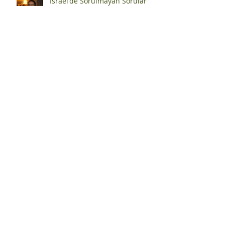
İsrael'de Sorulmayan Sorular
BAZI SOKAKLAR GECE, BAZI
SOKAKLAR GÜNDÜZ YAŞAR…
BAZILARI DA SONSUZA KADAR
YAŞAR
Archive
Ağustos 2026
(24)
24 yazı
Temmuz 2026
(49)
49 yazı
Haziran 2026
(64)
64 yazı
Mayıs 2026
(73)
73 yazı